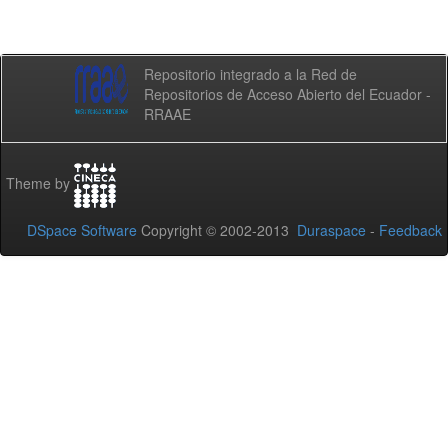
Repositorio integrado a la Red de
Repositorios de Acceso Abierto del Ecuador -
RRAAE
Theme by
DSpace Software
Copyright © 2002-2013
Duraspace
-
Feedback