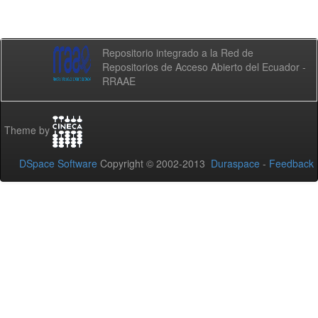
Repositorio integrado a la Red de
Repositorios de Acceso Abierto del Ecuador -
RRAAE
Theme by
DSpace Software
Copyright © 2002-2013
Duraspace
-
Feedback