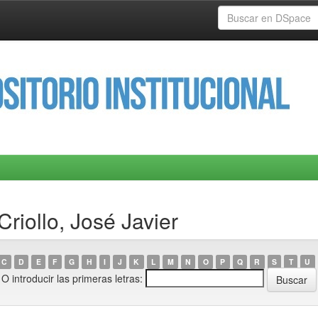
riollo, José Javier
C
D
E
F
G
H
I
J
K
L
M
N
O
P
Q
R
S
T
U
O introducir las primeras letras: