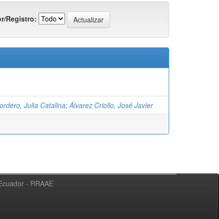
r/Registro:
rdero, Julia Catalina
;
Álvarez Criollo, José Javier
l Ecuador - RRAAE