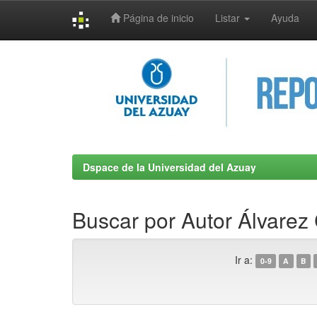
Página de inicio
Listar
Ayuda
Skip
navigation
Dspace de la Universidad del Azuay
Buscar por Autor Álvarez C
Ir a:
0-9
A
B