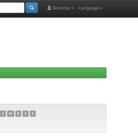
Servicios
Language
V
W
X
Y
Z