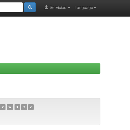
Servicios
Language
V
W
X
Y
Z