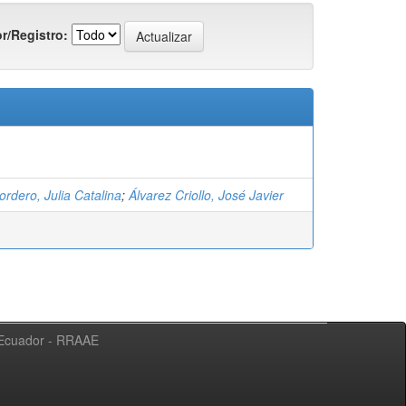
r/Registro:
rdero, Julia Catalina
;
Álvarez Criollo, José Javier
l Ecuador - RRAAE