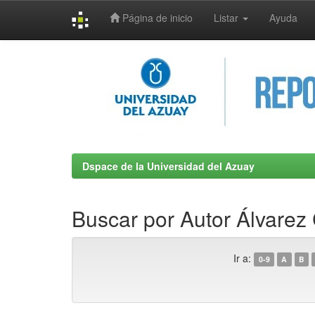
Página de inicio
Listar
Ayuda
Skip
navigation
Dspace de la Universidad del Azuay
Buscar por Autor Álvarez C
Ir a:
0-9
A
B