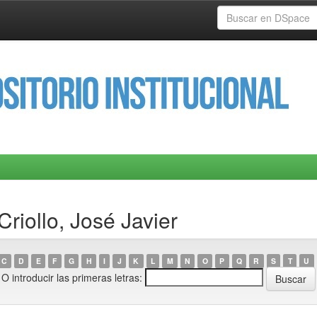
riollo, José Javier
C
D
E
F
G
H
I
J
K
L
M
N
O
P
Q
R
S
T
U
O introducir las primeras letras: