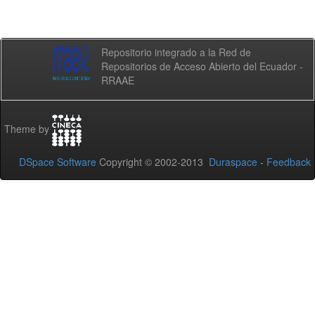
Repositorio integrado a la Red de
Repositorios de Acceso Abierto del Ecuador -
RRAAE
Theme by
DSpace Software
Copyright © 2002-2013
Duraspace
-
Feedback