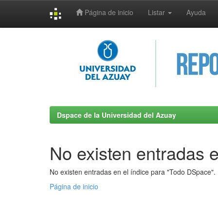
Página de inicio
Listar
Ayuda
Skip
navigation
Dspace de la Universidad del Azuay
No existen entradas e
No existen entradas en el índice para "Todo DSpace".
Página de inicio