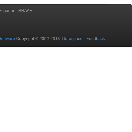
l Ecuador - RRAAE
oftware
Copyright © 2002-2013
Duraspace
-
Feedback