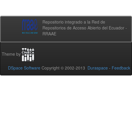
Repositorio integrado a la Red de
Repositorios de Acceso Abierto del Ecuador -
RRAAE
Theme by
DSpace Software
Copyright © 2002-2013
Duraspace
-
Feedback