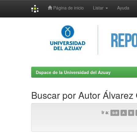
Página de inicio
Listar
Ayuda
Skip
navigation
Dspace de la Universidad del Azuay
Buscar por Autor Álvarez 
Ir a:
0-9
A
B