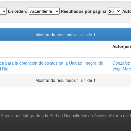
En orden:
Resultados por página
Auto
Mostrando resultados 1 a 1 de 1
Autor(es)
ca para la obtención de oocitos en la Unidad Integral de
González 
l Río
Vidal Mor
Mostrando resultados 1 a 1 de 1
Repositorio integrado a la Red de Repositorios de Acceso Abierto de