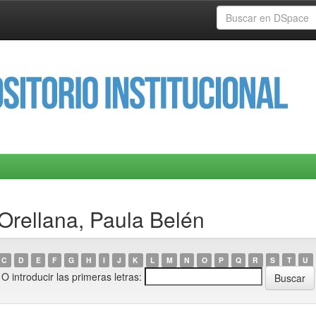
Orellana, Paula Belén
C
D
E
F
G
H
I
J
K
L
M
N
O
P
Q
R
S
T
U
O introducir las primeras letras: