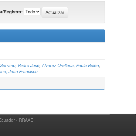
r/Registro:
Serrano, Pedro José
;
Álvarez Orellana, Paula Belén
;
eno, Juan Francisco
l Ecuador - RRAAE