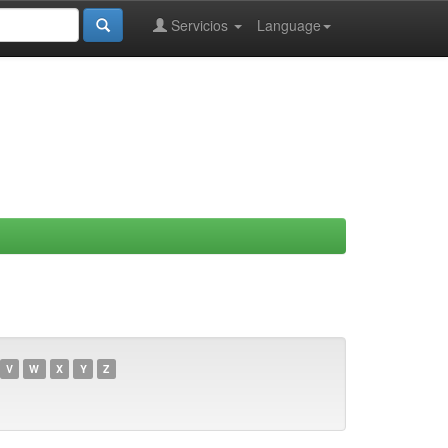
Servicios
Language
V
W
X
Y
Z