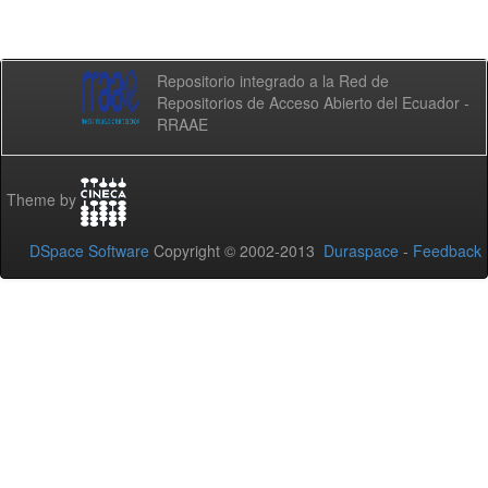
Repositorio integrado a la Red de
Repositorios de Acceso Abierto del Ecuador -
RRAAE
Theme by
DSpace Software
Copyright © 2002-2013
Duraspace
-
Feedback