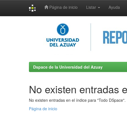
Página de inicio
Listar
Ayuda
Skip
navigation
Dspace de la Universidad del Azuay
No existen entradas e
No existen entradas en el índice para "Todo DSpace".
Página de inicio