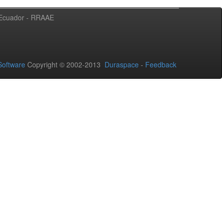
l Ecuador - RRAAE
oftware
Copyright © 2002-2013
Duraspace
-
Feedback