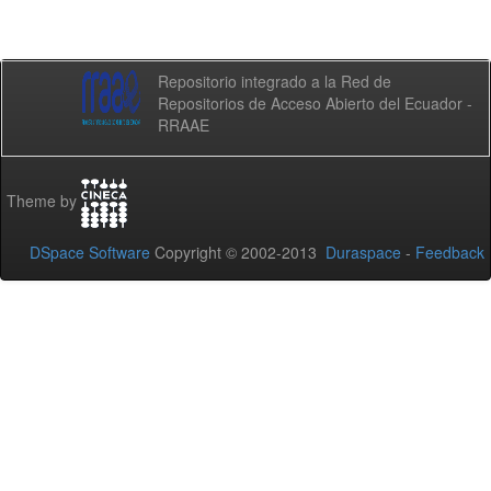
Repositorio integrado a la Red de
Repositorios de Acceso Abierto del Ecuador -
RRAAE
Theme by
DSpace Software
Copyright © 2002-2013
Duraspace
-
Feedback