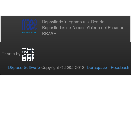
Repositorio integrado a la Red de
Repositorios de Acceso Abierto del Ecuador -
RRAAE
Theme by
DSpace Software
Copyright © 2002-2013
Duraspace
-
Feedback