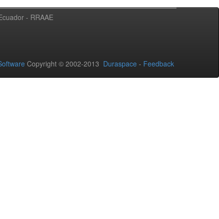
l Ecuador - RRAAE
oftware
Copyright © 2002-2013
Duraspace
-
Feedback