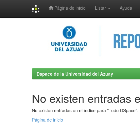
Página de inicio
Listar
Ayuda
Skip
navigation
Dspace de la Universidad del Azuay
No existen entradas e
No existen entradas en el índice para "Todo DSpace".
Página de inicio