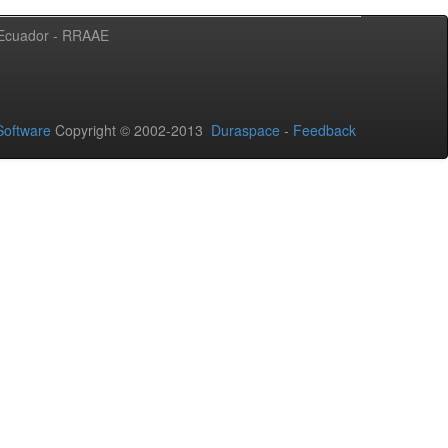
l Ecuador - RRAAE
oftware
Copyright © 2002-2013
Duraspace
-
Feedback