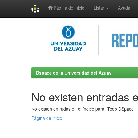
Página de inicio
Listar
Ayuda
Skip
navigation
Dspace de la Universidad del Azuay
No existen entradas e
No existen entradas en el índice para "Todo DSpace".
Página de inicio