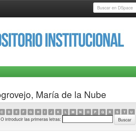
ogrovejo, María de la Nube
C
D
E
F
G
H
I
J
K
L
M
N
O
P
Q
R
S
T
U
O introducir las primeras letras: