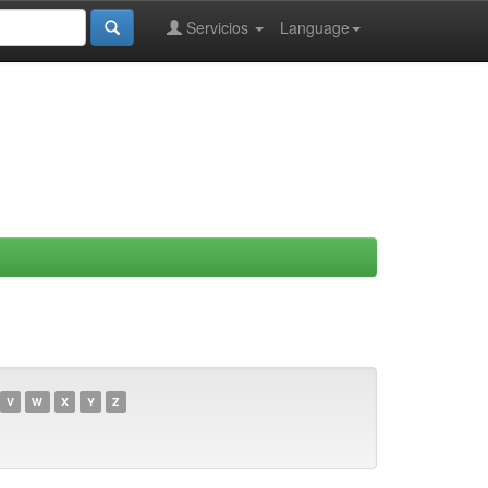
Servicios
Language
V
W
X
Y
Z