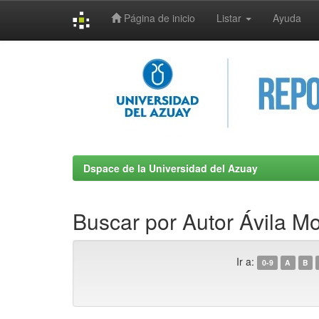
Página de inicio
Listar
Ayuda
Skip
navigation
Dspace de la Universidad del Azuay
Buscar por Autor Ávila M
Ir a:
0-9
A
B