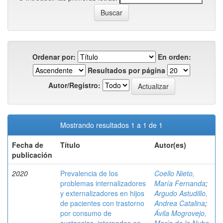
Ordenar por:
En orden:
Resultados por página
Autor/Registro:
Mostrando resultados 1 a 1 de 1
Fecha de
Título
Autor(es)
publicación
2020
Prevalencia de los
Coello Nieto,
problemas internalizadores
María Fernanda
;
y externalizadores en hijos
Argudo Astudillo,
de pacientes con trastorno
Andrea Catalina
;
por consumo de
Ávila Mogrovejo,