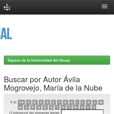
Skip
navigation
Dspace de la Universidad del Azuay
Buscar por Autor Ávila
Mogrovejo, María de la Nube
Ir a:
0-9
A
B
C
D
E
F
G
H
I
J
K
L
M
N
O
P
Q
R
S
T
U
V
W
X
Y
Z
O introducir las primeras letras: