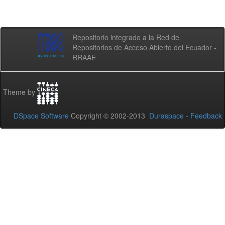
Repositorio integrado a la Red de
Repositorios de Acceso Abierto del Ecuador -
RRAAE
Theme by
DSpace Software
Copyright © 2002-2013
Duraspace
-
Feedback