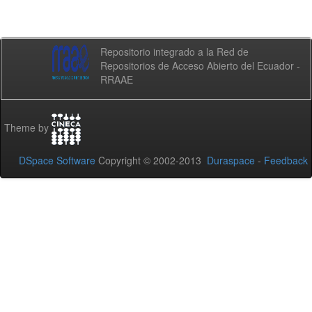
Repositorio integrado a la Red de
Repositorios de Acceso Abierto del Ecuador -
RRAAE
Theme by
DSpace Software
Copyright © 2002-2013
Duraspace
-
Feedback