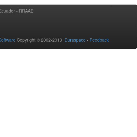
l Ecuador - RRAAE
oftware
Copyright © 2002-2013
Duraspace
-
Feedback