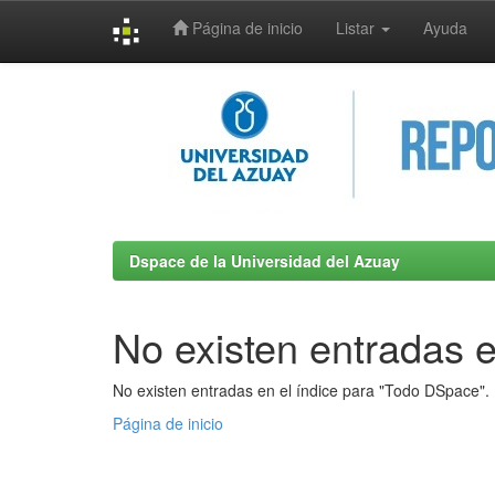
Página de inicio
Listar
Ayuda
Skip
navigation
Dspace de la Universidad del Azuay
No existen entradas e
No existen entradas en el índice para "Todo DSpace".
Página de inicio