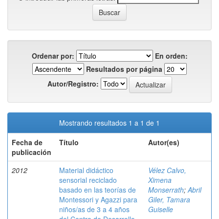
Ordenar por:
En orden:
Resultados por página
Autor/Registro:
Mostrando resultados 1 a 1 de 1
Fecha de
Título
Autor(es)
publicación
2012
Material didáctico
Vélez Calvo,
sensorial reciclado
Ximena
basado en las teorías de
Monserrath
;
Abril
Montessori y Agazzi para
Giler, Tamara
niños/as de 3 a 4 años
Guiselle