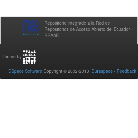
Repositorio integrado a la Red de
Repositorios de Acceso Abierto del Ecuador -
RRAAE
Theme by
DSpace Software
Copyright © 2002-2013
Duraspace
-
Feedback