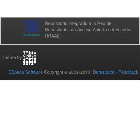
Repositorio integrado a la Red de
Repositorios de Acceso Abierto del Ecuador -
RRAAE
Theme by
DSpace Software
Copyright © 2002-2013
Duraspace
-
Feedback