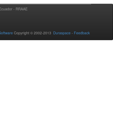
l Ecuador - RRAAE
oftware
Copyright © 2002-2013
Duraspace
-
Feedback