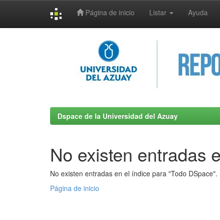
Página de inicio
Listar
Ayuda
Skip
navigation
Dspace de la Universidad del Azuay
No existen entradas e
No existen entradas en el índice para "Todo DSpace".
Página de inicio