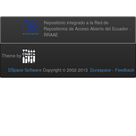
Repositorio integrado a la Red de
Repositorios de Acceso Abierto del Ecuador -
RRAAE
Theme by
DSpace Software
Copyright © 2002-2013
Duraspace
-
Feedback