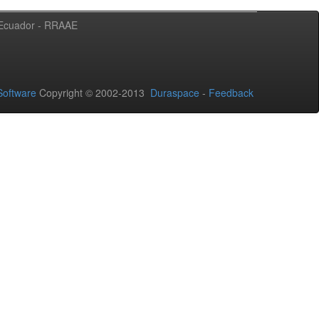
l Ecuador - RRAAE
oftware
Copyright © 2002-2013
Duraspace
-
Feedback