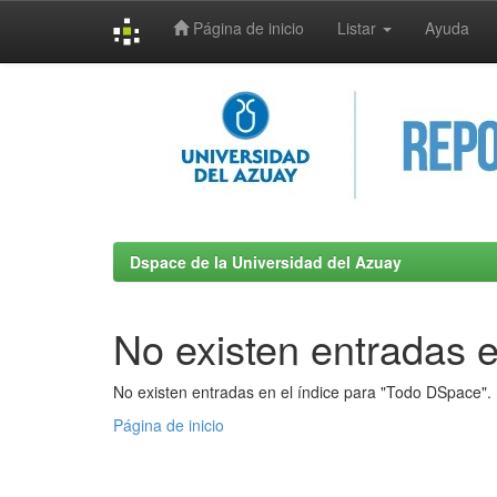
Página de inicio
Listar
Ayuda
Skip
navigation
Dspace de la Universidad del Azuay
No existen entradas e
No existen entradas en el índice para "Todo DSpace".
Página de inicio