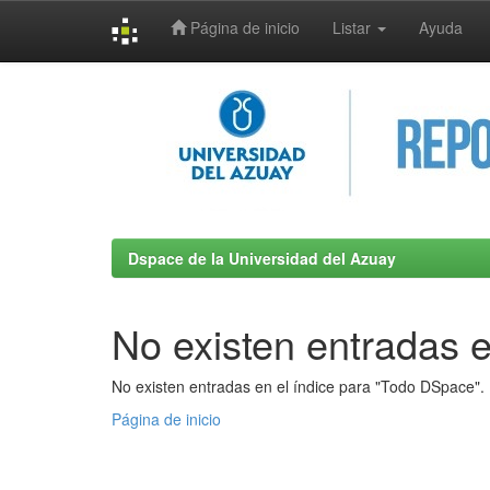
Página de inicio
Listar
Ayuda
Skip
navigation
Dspace de la Universidad del Azuay
No existen entradas e
No existen entradas en el índice para "Todo DSpace".
Página de inicio