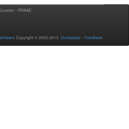
l Ecuador - RRAAE
oftware
Copyright © 2002-2013
Duraspace
-
Feedback