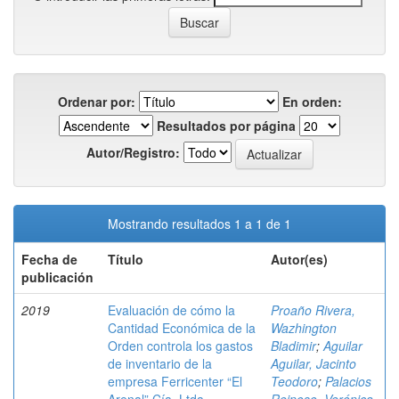
Ordenar por:
En orden:
Resultados por página
Autor/Registro:
Mostrando resultados 1 a 1 de 1
Fecha de
Título
Autor(es)
publicación
2019
Evaluación de cómo la
Proaño Rivera,
Cantidad Económica de la
Wazhington
Orden controla los gastos
Bladimir
;
Aguilar
de inventario de la
Aguilar, Jacinto
empresa Ferricenter “El
Teodoro
;
Palacios