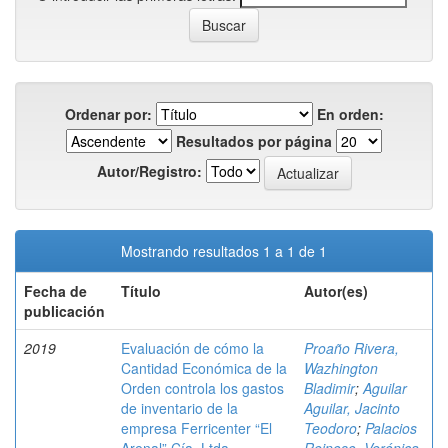
Ordenar por:
En orden:
Resultados por página
Autor/Registro:
Mostrando resultados 1 a 1 de 1
Fecha de
Título
Autor(es)
publicación
2019
Evaluación de cómo la
Proaño Rivera,
Cantidad Económica de la
Wazhington
Orden controla los gastos
Bladimir
;
Aguilar
de inventario de la
Aguilar, Jacinto
empresa Ferricenter “El
Teodoro
;
Palacios