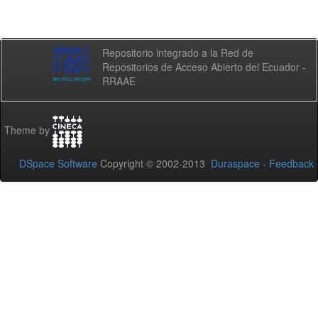
Repositorio integrado a la Red de
Repositorios de Acceso Abierto del Ecuador -
RRAAE
Theme by
DSpace Software
Copyright © 2002-2013
Duraspace
-
Feedback