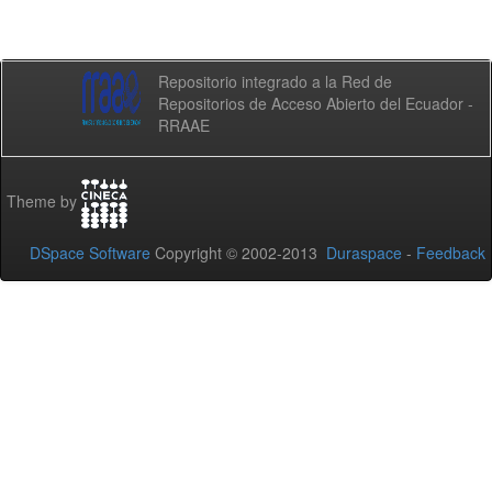
Repositorio integrado a la Red de
Repositorios de Acceso Abierto del Ecuador -
RRAAE
Theme by
DSpace Software
Copyright © 2002-2013
Duraspace
-
Feedback