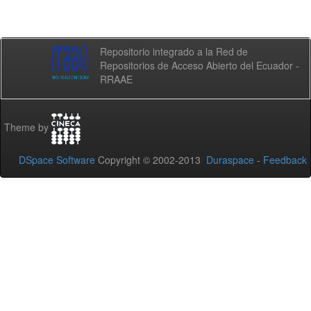
Repositorio integrado a la Red de
Repositorios de Acceso Abierto del Ecuador -
RRAAE
Theme by
DSpace Software
Copyright © 2002-2013
Duraspace
-
Feedback