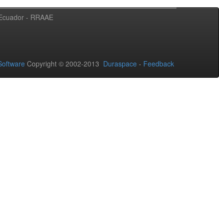
l Ecuador - RRAAE
oftware
Copyright © 2002-2013
Duraspace
-
Feedback