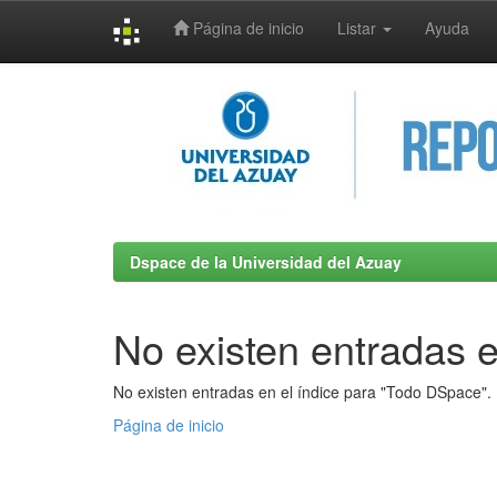
Página de inicio
Listar
Ayuda
Skip
navigation
Dspace de la Universidad del Azuay
No existen entradas e
No existen entradas en el índice para "Todo DSpace".
Página de inicio