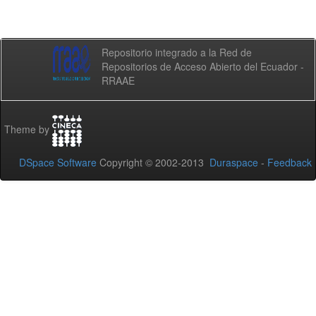
Repositorio integrado a la Red de
Repositorios de Acceso Abierto del Ecuador -
RRAAE
Theme by
DSpace Software
Copyright © 2002-2013
Duraspace
-
Feedback