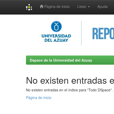
Página de inicio
Listar
Ayuda
Skip
navigation
Dspace de la Universidad del Azuay
No existen entradas e
No existen entradas en el índice para "Todo DSpace".
Página de inicio