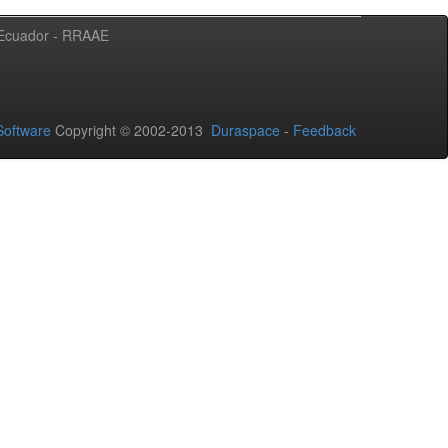
l Ecuador - RRAAE
oftware
Copyright © 2002-2013
Duraspace
-
Feedback