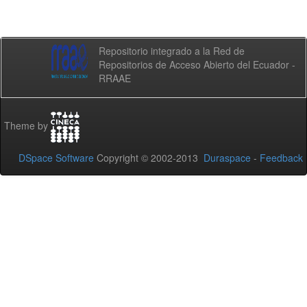
Repositorio integrado a la Red de
Repositorios de Acceso Abierto del Ecuador -
RRAAE
Theme by
DSpace Software
Copyright © 2002-2013
Duraspace
-
Feedback