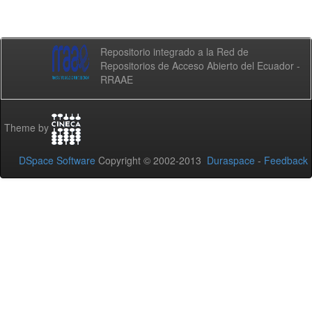
Repositorio integrado a la Red de
Repositorios de Acceso Abierto del Ecuador -
RRAAE
Theme by
DSpace Software
Copyright © 2002-2013
Duraspace
-
Feedback