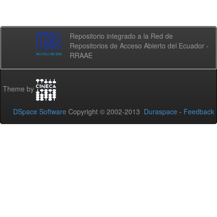
Repositorio integrado a la Red de
Repositorios de Acceso Abierto del Ecuador -
RRAAE
Theme by
DSpace Software
Copyright © 2002-2013
Duraspace
-
Feedback