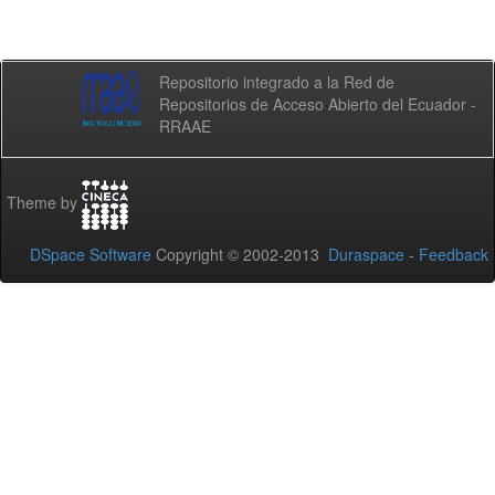
Repositorio integrado a la Red de
Repositorios de Acceso Abierto del Ecuador -
RRAAE
Theme by
DSpace Software
Copyright © 2002-2013
Duraspace
-
Feedback