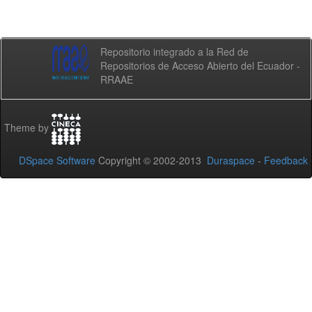
Repositorio integrado a la Red de
Repositorios de Acceso Abierto del Ecuador -
RRAAE
Theme by
DSpace Software
Copyright © 2002-2013
Duraspace
-
Feedback