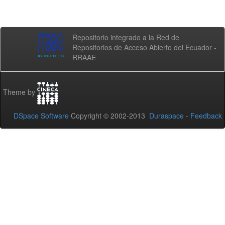
Repositorio integrado a la Red de
Repositorios de Acceso Abierto del Ecuador -
RRAAE
Theme by
DSpace Software
Copyright © 2002-2013
Duraspace
-
Feedback