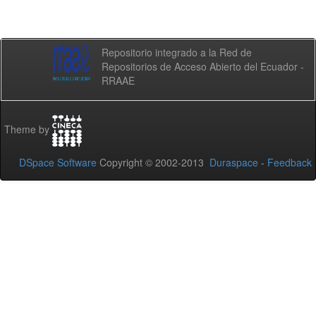
Repositorio integrado a la Red de
Repositorios de Acceso Abierto del Ecuador -
RRAAE
Theme by
DSpace Software
Copyright © 2002-2013
Duraspace
-
Feedback