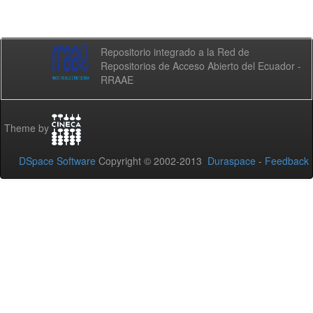
Repositorio integrado a la Red de
Repositorios de Acceso Abierto del Ecuador -
RRAAE
Theme by
DSpace Software
Copyright © 2002-2013
Duraspace
-
Feedback