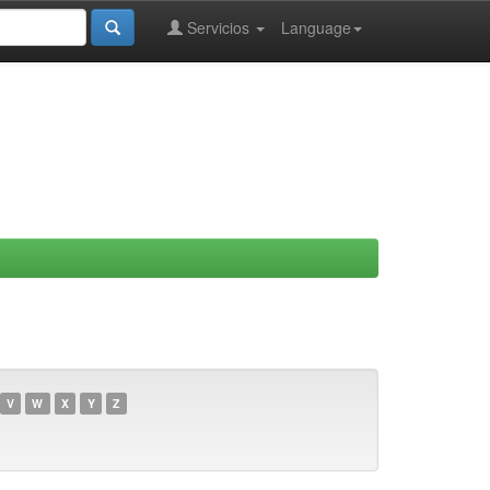
Servicios
Language
V
W
X
Y
Z