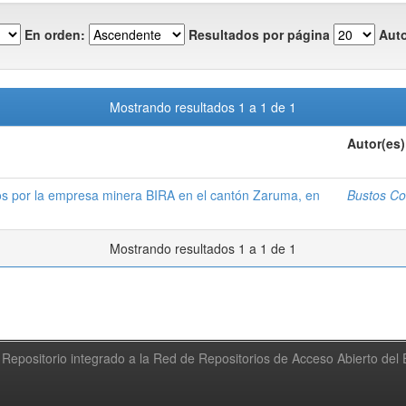
En orden:
Resultados por página
Auto
Mostrando resultados 1 a 1 de 1
Autor(es)
s por la empresa minera BIRA en el cantón Zaruma, en
Bustos Co
Mostrando resultados 1 a 1 de 1
Repositorio integrado a la Red de Repositorios de Acceso Abierto de