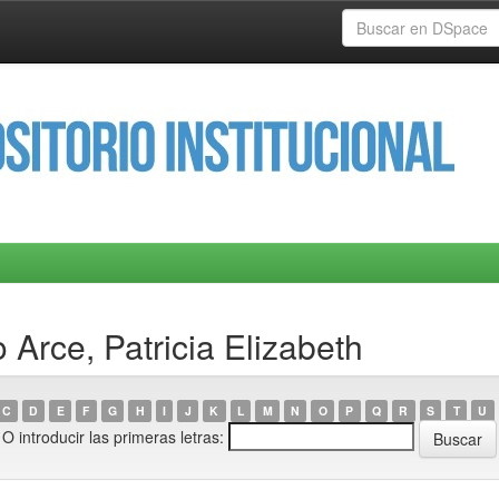
 Arce, Patricia Elizabeth
C
D
E
F
G
H
I
J
K
L
M
N
O
P
Q
R
S
T
U
O introducir las primeras letras: