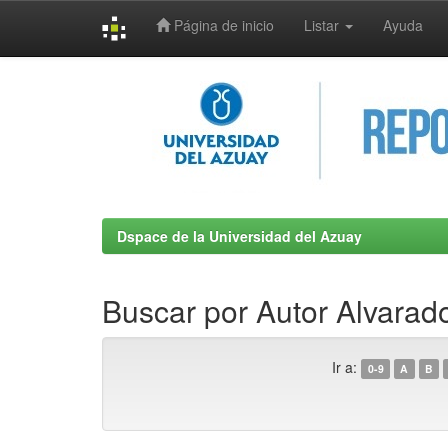
Página de inicio
Listar
Ayuda
Skip
navigation
Dspace de la Universidad del Azuay
Buscar por Autor Alvarado
Ir a:
0-9
A
B