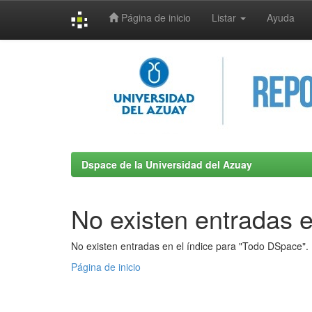
Página de inicio
Listar
Ayuda
Skip
navigation
Dspace de la Universidad del Azuay
No existen entradas e
No existen entradas en el índice para "Todo DSpace".
Página de inicio