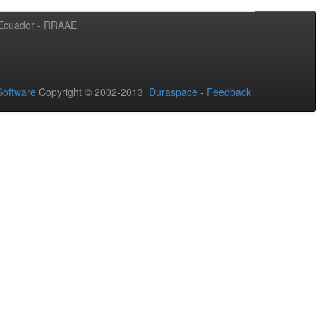
l Ecuador - RRAAE
oftware
Copyright © 2002-2013
Duraspace
-
Feedback