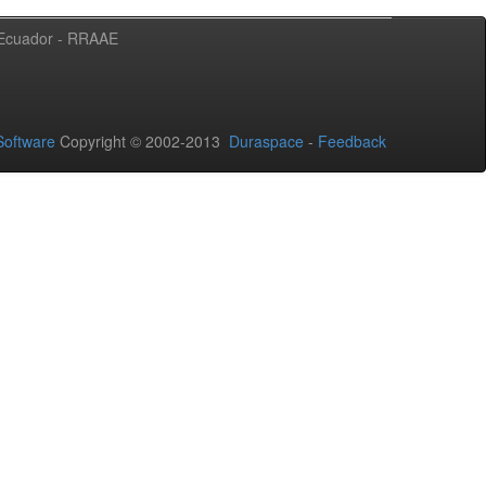
l Ecuador - RRAAE
oftware
Copyright © 2002-2013
Duraspace
-
Feedback