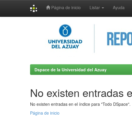
Página de inicio
Listar
Ayuda
Skip
navigation
Dspace de la Universidad del Azuay
No existen entradas e
No existen entradas en el índice para "Todo DSpace".
Página de inicio