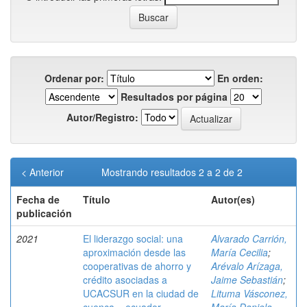
Ordenar por:
En orden:
Resultados por página
Autor/Registro:
< Anterior
Mostrando resultados 2 a 2 de 2
Fecha de
Título
Autor(es)
publicación
2021
El liderazgo social: una
Alvarado Carrión,
aproximación desde las
María Cecilia
;
cooperativas de ahorro y
Arévalo Arízaga,
crédito asociadas a
Jaime Sebastián
;
UCACSUR en la ciudad de
Lituma Vásconez,