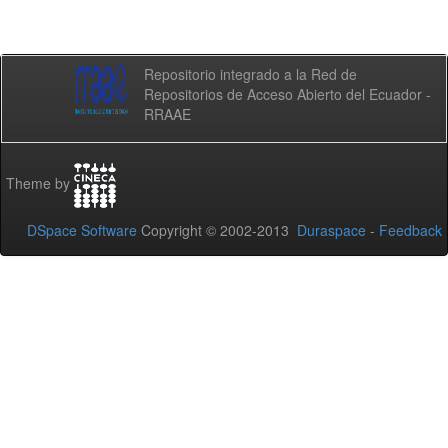
Repositorio integrado a la Red de
Repositorios de Acceso Abierto del Ecuador -
RRAAE
Theme by
DSpace Software
Copyright © 2002-2013
Duraspace
-
Feedback