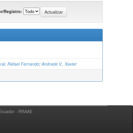
r/Registro:
oral, Rafael Fernando
;
Andrade V., Xavier
l Ecuador - RRAAE