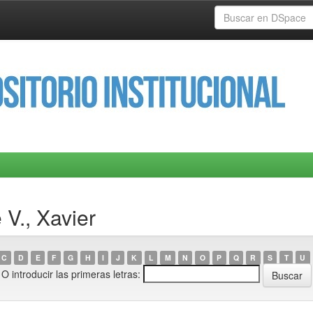
V., Xavier
C
D
E
F
G
H
I
J
K
L
M
N
O
P
Q
R
S
T
U
O introducir las primeras letras: