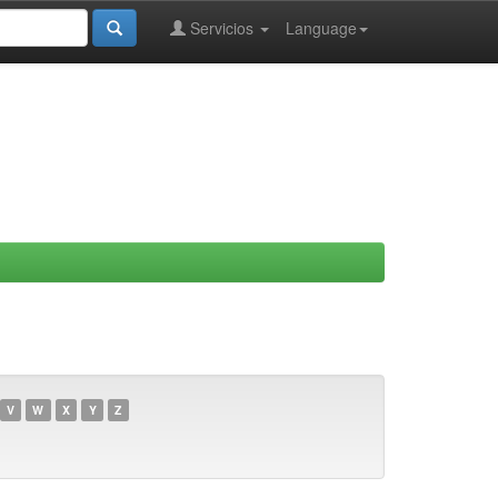
Servicios
Language
V
W
X
Y
Z