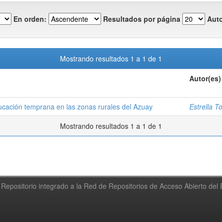
En orden:
Resultados por página
Auto
Mostrando resultados 1 a 1 de 1
Autor(es)
ucación temprana en las zonas rurales del Azuay
Estrella T
Mostrando resultados 1 a 1 de 1
Repositorio integrado a la Red de Repositorios de Acceso Abierto de