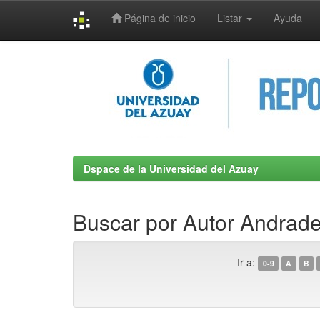
Página de inicio
Listar
Ayuda
Skip
navigation
Dspace de la Universidad del Azuay
Buscar por Autor Andrade 
Ir a:
0-9
A
B