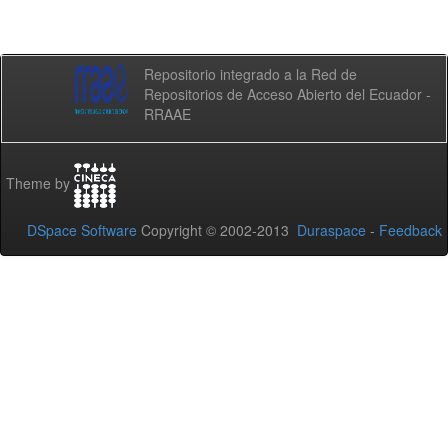
Repositorio integrado a la Red de
Repositorios de Acceso Abierto del Ecuador -
RRAAE
Theme by
DSpace Software
Copyright © 2002-2013
Duraspace
-
Feedback