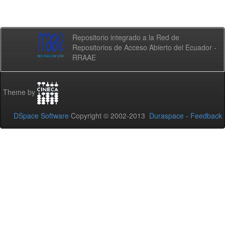
Repositorio integrado a la Red de
Repositorios de Acceso Abierto del Ecuador -
RRAAE
Theme by
DSpace Software
Copyright © 2002-2013
Duraspace
-
Feedback